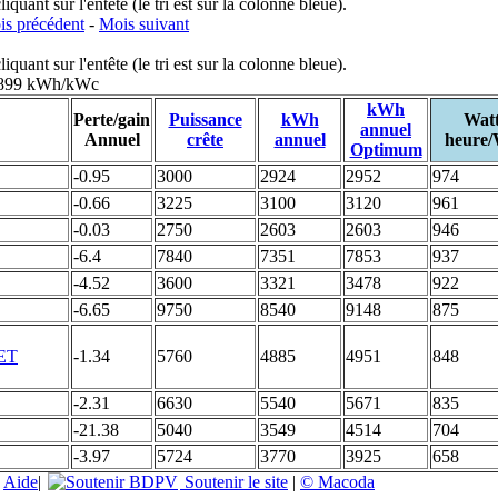
uant sur l'entête (le tri est sur la colonne bleue).
s précédent
-
Mois suivant
uant sur l'entête (le tri est sur la colonne bleue).
: 899 kWh/kWc
kWh
Perte/gain
Puissance
kWh
Wat
annuel
Annuel
crête
annuel
heure
Optimum
-0.95
3000
2924
2952
974
-0.66
3225
3100
3120
961
-0.03
2750
2603
2603
946
-6.4
7840
7351
7853
937
-4.52
3600
3321
3478
922
-6.65
9750
8540
9148
875
-1.34
5760
4885
4951
848
-2.31
6630
5540
5671
835
-21.38
5040
3549
4514
704
-3.97
5724
3770
3925
658
|
Aide
|
Soutenir le site
|
© Macoda