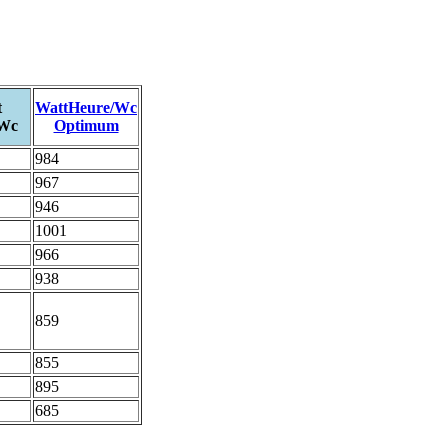
t
WattHeure/Wc
/Wc
Optimum
984
967
946
1001
966
938
859
855
895
685