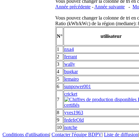
Vous pouvez changer la colonne de tri en cliq
Année précédente
-
Année suivante
-
Moi
Vous pouvez changer la colonne de tri en cliq
Ratio (kWh/kWc) de la région (mediane)
N°
utilisateur
1
nxa4
2
ferrant
3
wally
4
bugkar
5
lemairo
6
sunpower001
cricket
7
8
yves1963
9
fedefeOld
10
notche
Conditions d'utilisations
|
Contacter l'équipe BDPV
|
Liste de diffusion