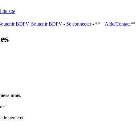
Soutenir BDPV
-
Se connecter
- **
Aide/Contact
**
ques
niers mois
.
ine"
s de pente et