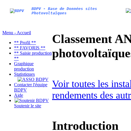
BDPV - Base de Données sites
Photovoltaïques
Menu - Accueil
Classement AN
** Profil **
** FAVORIS **
photovoltaïq
** Saisie production
**
Graphique
production
Statistiques
Voir toutes les ins
Contacter l'équipe
BDPV
rendements des autr
Aide
Soutenir le site
Introduction