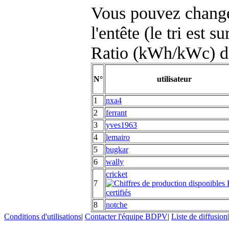
Vous pouvez changer
l'entête (le tri est s
Ratio (kWh/kWc) d
N°
utilisateur
1
nxa4
2
ferrant
3
yves1963
4
lemairo
5
bugkar
6
wally
cricket
7
8
notche
Conditions d'utilisations
|
Contacter l'équipe BDPV
|
Liste de diffusion