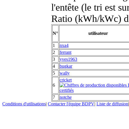
l'entête (le tri est s
Ratio (kWh/kWc) d
N°
utilisateur
1
nxa4
2
ferrant
3
yves1963
4
bugkar
5
wally
cricket
6
7
notche
Conditions d'utilisations
|
Contacter l'équipe BDPV
|
Liste de diffusion