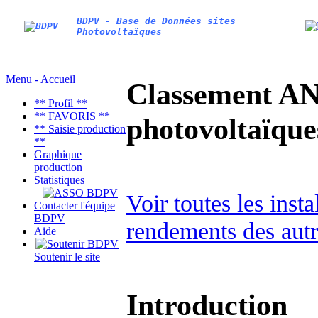
BDPV - Base de Données sites
Photovoltaïques
Menu - Accueil
Classement AN
** Profil **
** FAVORIS **
photovoltaïq
** Saisie production
**
Graphique
production
Statistiques
Voir toutes les ins
Contacter l'équipe
BDPV
rendements des autr
Aide
Soutenir le site
Introduction