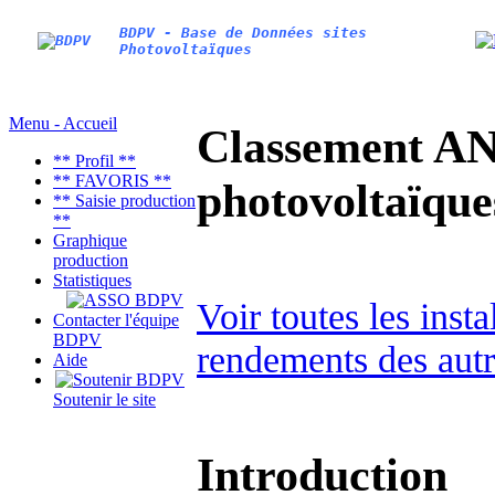
BDPV - Base de Données sites
Photovoltaïques
Menu - Accueil
Classement AN
** Profil **
** FAVORIS **
photovoltaïq
** Saisie production
**
Graphique
production
Statistiques
Voir toutes les ins
Contacter l'équipe
BDPV
rendements des autr
Aide
Soutenir le site
Introduction