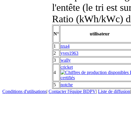
l'entête (le tri est s
Ratio (kWh/kWc) d
N°
utilisateur
1
nxa4
2
yves1963
3
wally
cricket
4
5
notche
Conditions d'utilisations
|
Contacter l'équipe BDPV
|
Liste de diffusion