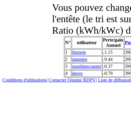
Vous pouvez changer
l'entête (le tri est s
Ratio (kWh/kWc) d
Perte/gain
N°
utilisateur
Pui
Annuel
1
firepete
-1.15
39
2
stanpipe
-9.44
20
3
sunshinecoaster
-0.37
39
4
davec
-0.79
39
Conditions d'utilisations
|
Contacter l'équipe BDPV
|
Liste de diffusion