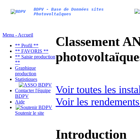
BDPV - Base de Données sites
Photovoltaïques
Menu - Accueil
Classement AN
** Profil **
** FAVORIS **
photovoltaïq
** Saisie production
**
Graphique
production
Statistiques
Voir toutes les inst
Contacter l'équipe
BDPV
Voir les rendements
Aide
Soutenir le site
Introduction