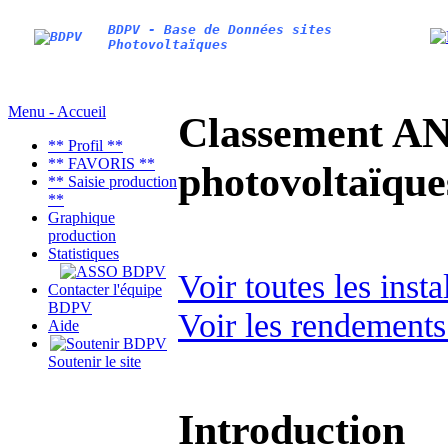
BDPV - Base de Données sites
Photovoltaïques
Menu - Accueil
Classement AN
** Profil **
** FAVORIS **
photovoltaïq
** Saisie production
**
Graphique
production
Statistiques
Voir toutes les inst
Contacter l'équipe
BDPV
Voir les rendements
Aide
Soutenir le site
Introduction