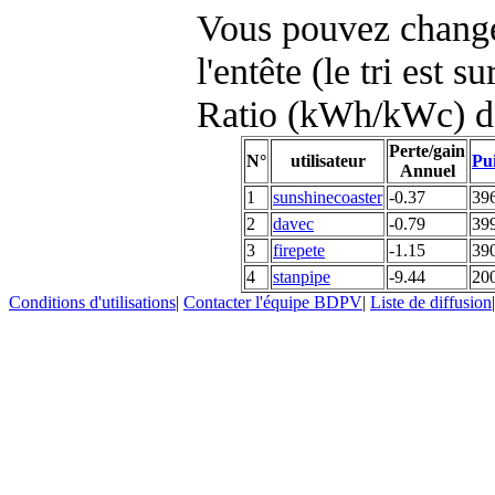
Vous pouvez changer
l'entête (le tri est s
Ratio (kWh/kWc) d
Perte/gain
N°
utilisateur
Pui
Annuel
1
sunshinecoaster
-0.37
39
2
davec
-0.79
39
3
firepete
-1.15
39
4
stanpipe
-9.44
20
Conditions d'utilisations
|
Contacter l'équipe BDPV
|
Liste de diffusion