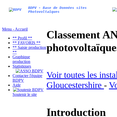
BDPV - Base de Données sites
Photovoltaïques
Menu - Accueil
Classement AN
** Profil **
** FAVORIS **
photovoltaïq
** Saisie production
**
Graphique
production
Statistiques
Voir toutes les inst
Contacter l'équipe
BDPV
Gloucestershire
-
Vo
Aide
Soutenir le site
Introduction