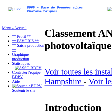
BDPV - Base de Données sites
Photovoltaïques
Menu - Accueil
Classement AN
** Profil **
** FAVORIS **
photovoltaïq
** Saisie production
**
Graphique
production
Statistiques
Voir toutes les inst
Contacter l'équipe
BDPV
Hampshire
-
Voir l
Aide
Soutenir le site
Introduction