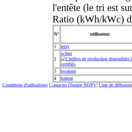
l'entête (le tri est s
Ratio (kWh/kWc) d
N°
utilisateur
1
terry
scfnet
2
3
twotone
4
toittoit
Conditions d'utilisations
|
Contacter l'équipe BDPV
|
Liste de diffusion