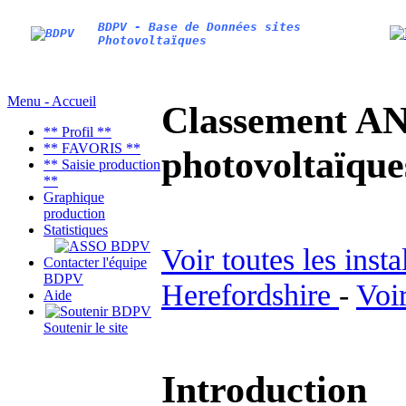
BDPV - Base de Données sites
Photovoltaïques
Menu - Accueil
Classement AN
** Profil **
** FAVORIS **
photovoltaïq
** Saisie production
**
Graphique
production
Statistiques
Voir toutes les inst
Contacter l'équipe
BDPV
Herefordshire
-
Voir
Aide
Soutenir le site
Introduction