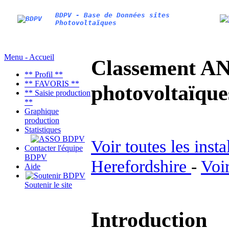
BDPV - Base de Données sites
Photovoltaïques
Menu - Accueil
Classement AN
** Profil **
** FAVORIS **
photovoltaïq
** Saisie production
**
Graphique
production
Statistiques
Voir toutes les inst
Contacter l'équipe
BDPV
Herefordshire
-
Voir
Aide
Soutenir le site
Introduction