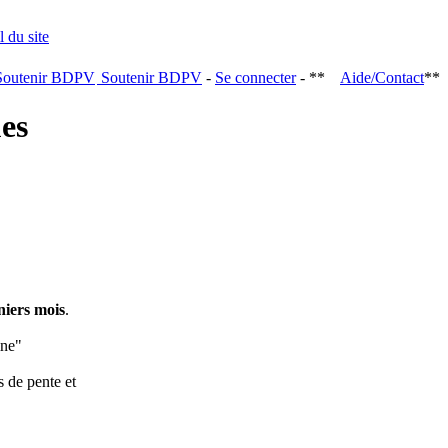
Soutenir BDPV
-
Se connecter
- **
Aide/Contact
**
ques
niers mois
.
ine"
s de pente et