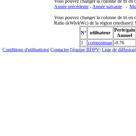
Vous pouvez changer la colonne de tri en cliq
Année précédente
-
Année suivante
-
Moi
Vous pouvez changer la colonne de tri en cliq
Ratio (kWh/kWc) de la région (mediane)
Perte/gain
N°
utilisateur
Annuel
1
compostman
-0.76
Conditions d'utilisations
|
Contacter l'équipe BDPV
|
Liste de diffusion