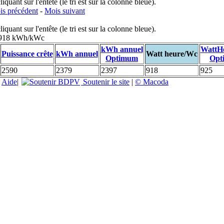
uant sur l'entête (le tri est sur la colonne bleue).
s précédent
-
Mois suivant
uant sur l'entête (le tri est sur la colonne bleue).
: 918 kWh/kWc
kWh annuel
WattH
Puissance crête
kWh annuel
Watt heure/Wc
Optimum
Opt
2590
2379
2397
918
925
|
Aide
|
Soutenir le site
|
© Macoda