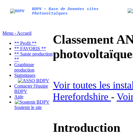
BDPV - Base de Données sites
Photovoltaïques
Menu - Accueil
Classement AN
** Profil **
** FAVORIS **
photovoltaïq
** Saisie production
**
Graphique
production
Statistiques
Voir toutes les inst
Contacter l'équipe
BDPV
Herefordshire
-
Voir
Aide
Soutenir le site
Introduction