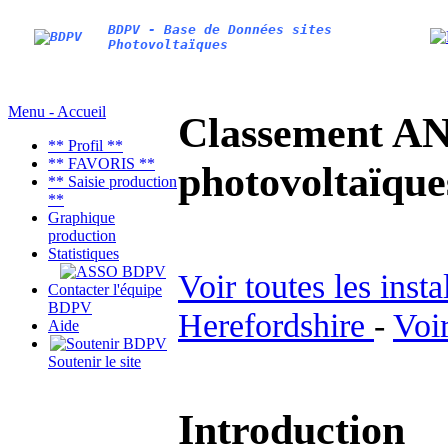
BDPV - Base de Données sites
Photovoltaïques
Menu - Accueil
Classement AN
** Profil **
** FAVORIS **
photovoltaïq
** Saisie production
**
Graphique
production
Statistiques
Voir toutes les inst
Contacter l'équipe
BDPV
Herefordshire
-
Voir
Aide
Soutenir le site
Introduction