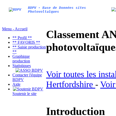
BDPV - Base de Données sites
Photovoltaïques
Menu - Accueil
Classement AN
** Profil **
** FAVORIS **
photovoltaïq
** Saisie production
**
Graphique
production
Statistiques
Voir toutes les inst
Contacter l'équipe
BDPV
Hertfordshire
-
Voir
Aide
Soutenir le site
Introduction