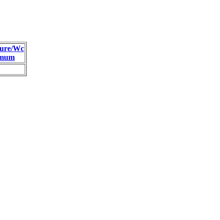
ure/Wc
imum