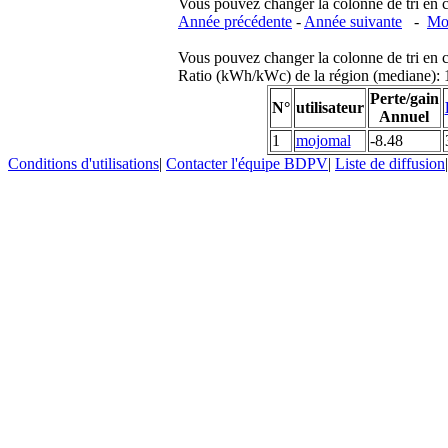
Vous pouvez changer la colonne de tri en cliq
Année précédente
-
Année suivante
-
Moi
Vous pouvez changer la colonne de tri en cliq
Ratio (kWh/kWc) de la région (mediane)
Perte/gain
N°
utilisateur
Annuel
1
mojomal
-8.48
Conditions d'utilisations
|
Contacter l'équipe BDPV
|
Liste de diffusion