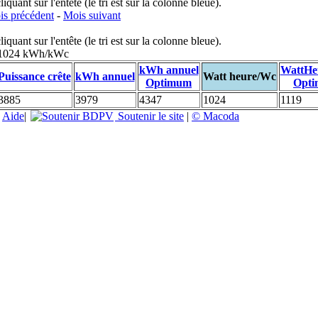
uant sur l'entête (le tri est sur la colonne bleue).
s précédent
-
Mois suivant
uant sur l'entête (le tri est sur la colonne bleue).
: 1024 kWh/kWc
kWh annuel
WattHe
Puissance crête
kWh annuel
Watt heure/Wc
Optimum
Opt
3885
3979
4347
1024
1119
|
Aide
|
Soutenir le site
|
© Macoda