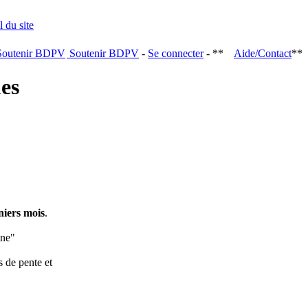
Soutenir BDPV
-
Se connecter
- **
Aide/Contact
**
ques
niers mois
.
ine"
s de pente et