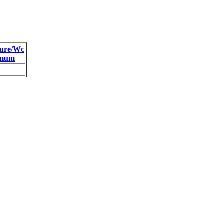
ure/Wc
imum