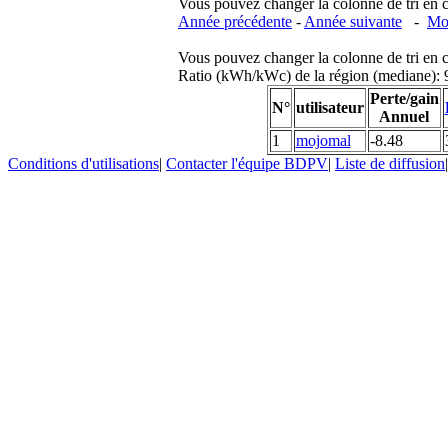
Vous pouvez changer la colonne de tri en cliq
Année précédente
-
Année suivante
-
Moi
Vous pouvez changer la colonne de tri en cliq
Ratio (kWh/kWc) de la région (mediane)
Perte/gain
N°
utilisateur
Annuel
1
mojomal
-8.48
Conditions d'utilisations
|
Contacter l'équipe BDPV
|
Liste de diffusion