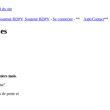
Soutenir BDPV
-
Se connecter
- **
Aide/Contact
**
ques
niers mois
.
ine"
s de pente et