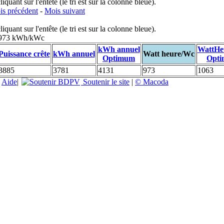
uant sur l'entête (le tri est sur la colonne bleue).
s précédent
-
Mois suivant
uant sur l'entête (le tri est sur la colonne bleue).
: 973 kWh/kWc
kWh annuel
WattHe
Puissance crête
kWh annuel
Watt heure/Wc
Optimum
Opt
3885
3781
4131
973
1063
|
Aide
|
Soutenir le site
|
© Macoda