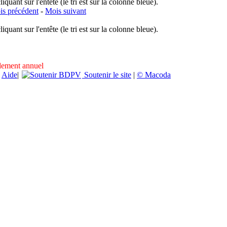
uant sur l'entête (le tri est sur la colonne bleue).
s précédent
-
Mois suivant
uant sur l'entête (le tri est sur la colonne bleue).
ndement annuel
|
Aide
|
Soutenir le site
|
© Macoda