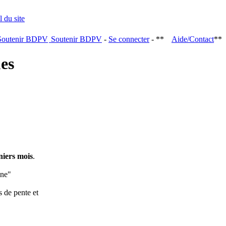
Soutenir BDPV
-
Se connecter
- **
Aide/Contact
**
ques
niers mois
.
ine"
s de pente et