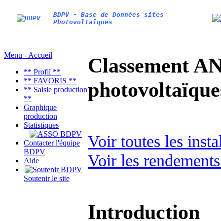
BDPV - Base de Données sites
Photovoltaïques
Menu - Accueil
Classement AN
** Profil **
** FAVORIS **
photovoltaïq
** Saisie production
**
Graphique
production
Statistiques
Voir toutes les inst
Contacter l'équipe
BDPV
Voir les rendements
Aide
Soutenir le site
Introduction