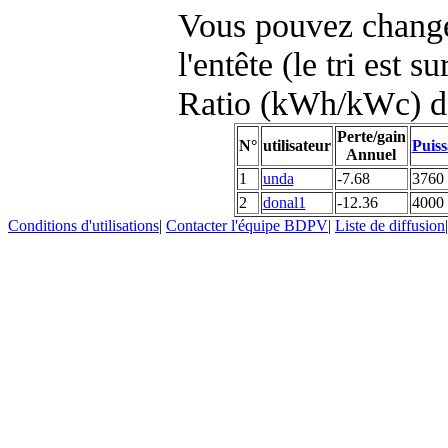
Vous pouvez changer
l'entête (le tri est s
Ratio (kWh/kWc) d
Perte/gain
N°
utilisateur
Puiss
Annuel
1
unda
-7.68
3760
2
donal1
-12.36
4000
Conditions d'utilisations
|
Contacter l'équipe BDPV
|
Liste de diffusion