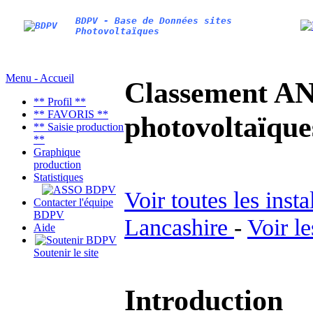
BDPV - Base de Données sites
Photovoltaïques
Menu - Accueil
Classement AN
** Profil **
** FAVORIS **
photovoltaïq
** Saisie production
**
Graphique
production
Statistiques
Voir toutes les inst
Contacter l'équipe
BDPV
Lancashire
-
Voir l
Aide
Soutenir le site
Introduction