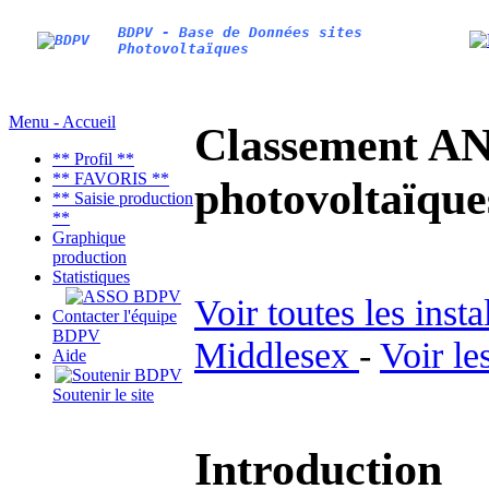
BDPV - Base de Données sites
Photovoltaïques
Menu - Accueil
Classement AN
** Profil **
** FAVORIS **
photovoltaïq
** Saisie production
**
Graphique
production
Statistiques
Voir toutes les inst
Contacter l'équipe
BDPV
Middlesex
-
Voir le
Aide
Soutenir le site
Introduction