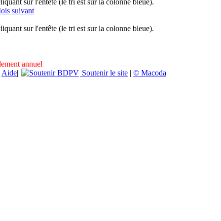
uant sur l'entête (le tri est sur la colonne bleue).
ois suivant
uant sur l'entête (le tri est sur la colonne bleue).
ndement annuel
|
Aide
|
Soutenir le site
|
© Macoda