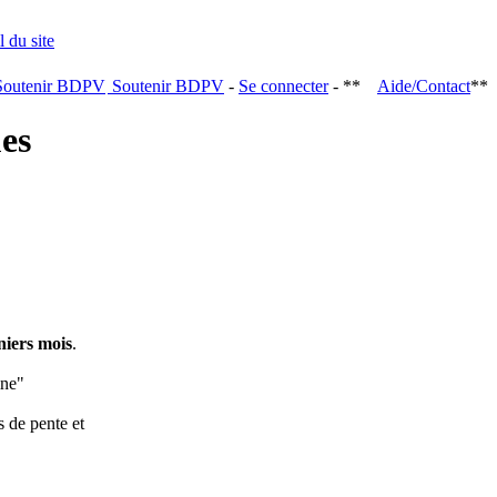
Soutenir BDPV
-
Se connecter
- **
Aide/Contact
**
ques
niers mois
.
ine"
s de pente et