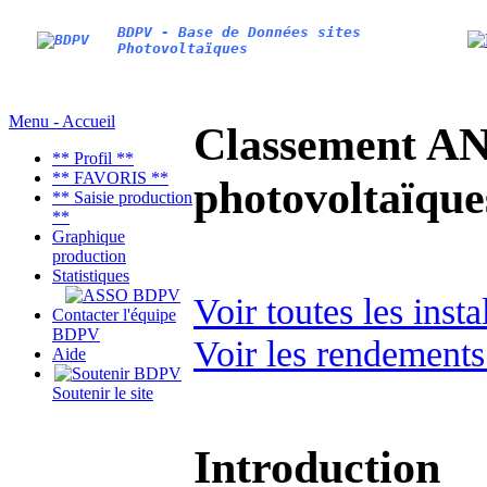
BDPV - Base de Données sites
Photovoltaïques
Menu - Accueil
Classement AN
** Profil **
** FAVORIS **
photovoltaïq
** Saisie production
**
Graphique
production
Statistiques
Voir toutes les ins
Contacter l'équipe
BDPV
Voir les rendements
Aide
Soutenir le site
Introduction