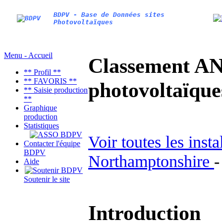
BDPV - Base de Données sites
Photovoltaïques
Menu - Accueil
Classement AN
** Profil **
** FAVORIS **
photovoltaïq
** Saisie production
**
Graphique
production
Statistiques
Voir toutes les inst
Contacter l'équipe
BDPV
Northamptonshire
Aide
Soutenir le site
Introduction