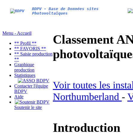
BDPV - Base de Données sites
Photovoltaïques
Menu - Accueil
Classement AN
** Profil **
** FAVORIS **
photovoltaïq
** Saisie production
**
Graphique
production
Statistiques
Voir toutes les inst
Contacter l'équipe
BDPV
Northumberland
-
V
Aide
Soutenir le site
Introduction