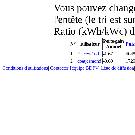
Vous pouvez changer
l'entête (le tri est s
Ratio (kWh/kWc) d
Perte/gain
N°
utilisateur
Puis
Annuel
1
r1ncew1nd
-1.67
404
2
cbatjesmond
-0.69
172
Conditions d'utilisations
|
Contacter l'équipe BDPV
|
Liste de diffusion