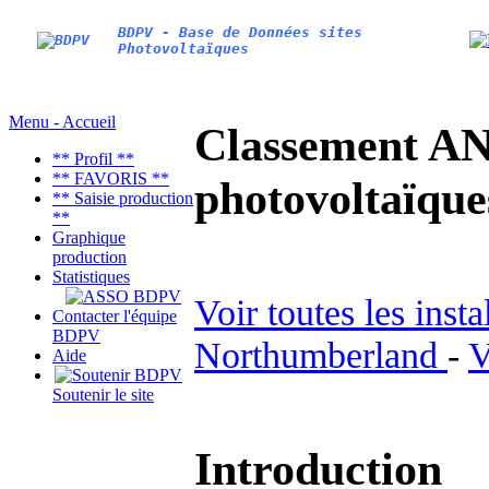
BDPV - Base de Données sites
Photovoltaïques
Menu - Accueil
Classement AN
** Profil **
** FAVORIS **
photovoltaïq
** Saisie production
**
Graphique
production
Statistiques
Voir toutes les inst
Contacter l'équipe
BDPV
Northumberland
-
V
Aide
Soutenir le site
Introduction