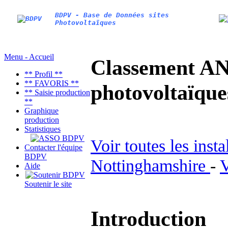
BDPV - Base de Données sites
Photovoltaïques
Menu - Accueil
Classement AN
** Profil **
** FAVORIS **
photovoltaïq
** Saisie production
**
Graphique
production
Statistiques
Voir toutes les inst
Contacter l'équipe
BDPV
Nottinghamshire
-
V
Aide
Soutenir le site
Introduction