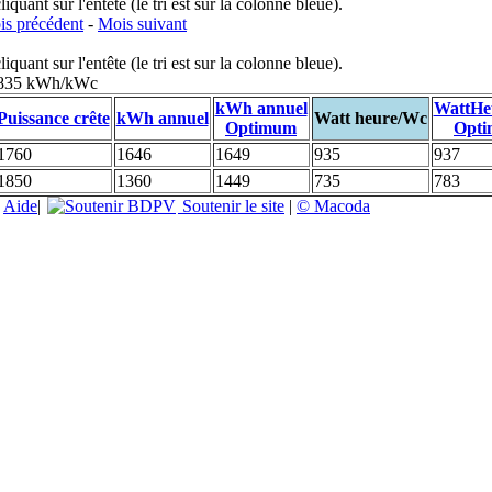
uant sur l'entête (le tri est sur la colonne bleue).
s précédent
-
Mois suivant
uant sur l'entête (le tri est sur la colonne bleue).
: 835 kWh/kWc
kWh annuel
WattHe
Puissance crête
kWh annuel
Watt heure/Wc
Optimum
Opt
1760
1646
1649
935
937
1850
1360
1449
735
783
|
Aide
|
Soutenir le site
|
© Macoda