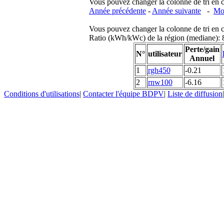
Vous pouvez changer la colonne de tri en cliq
Année précédente
-
Année suivante
-
Moi
Vous pouvez changer la colonne de tri en cliq
Ratio (kWh/kWc) de la région (mediane)
Perte/gain
N°
utilisateur
Annuel
1
rgh450
-0.21
2
rnw100
-6.16
Conditions d'utilisations
|
Contacter l'équipe BDPV
|
Liste de diffusion