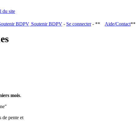
Soutenir BDPV
-
Se connecter
- **
Aide/Contact
**
ques
niers mois
.
ine"
s de pente et