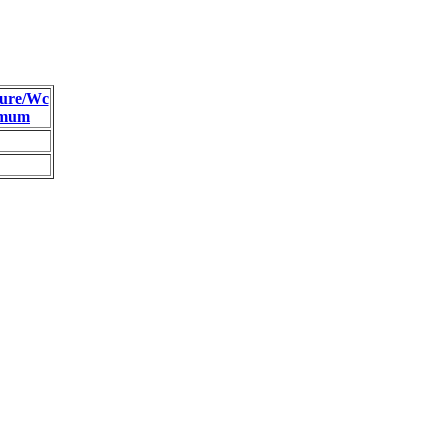
ure/Wc
imum