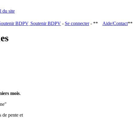
Soutenir BDPV
-
Se connecter
- **
Aide/Contact
**
ques
niers mois
.
ine"
s de pente et