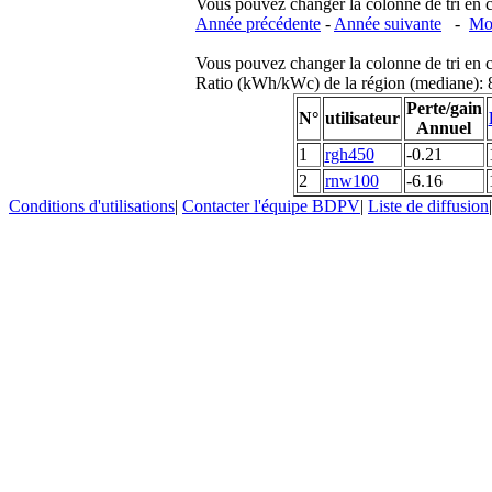
Vous pouvez changer la colonne de tri en cliq
Année précédente
-
Année suivante
-
Moi
Vous pouvez changer la colonne de tri en cliq
Ratio (kWh/kWc) de la région (mediane)
Perte/gain
N°
utilisateur
Annuel
1
rgh450
-0.21
2
rnw100
-6.16
Conditions d'utilisations
|
Contacter l'équipe BDPV
|
Liste de diffusion