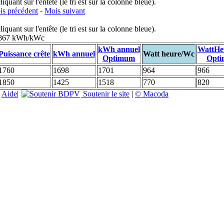
uant sur l'entête (le tri est sur la colonne bleue).
s précédent
-
Mois suivant
uant sur l'entête (le tri est sur la colonne bleue).
: 867 kWh/kWc
kWh annuel
WattHe
Puissance crête
kWh annuel
Watt heure/Wc
Optimum
Opt
1760
1698
1701
964
966
1850
1425
1518
770
820
|
Aide
|
Soutenir le site
|
© Macoda