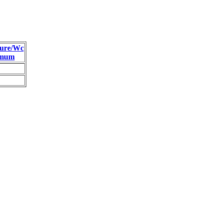
ure/Wc
imum