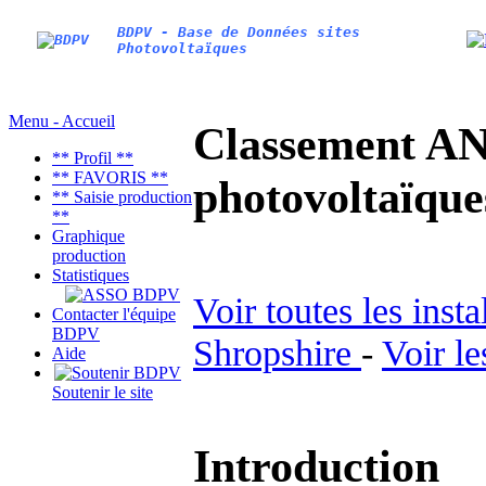
BDPV - Base de Données sites
Photovoltaïques
Menu - Accueil
Classement AN
** Profil **
** FAVORIS **
photovoltaïq
** Saisie production
**
Graphique
production
Statistiques
Voir toutes les inst
Contacter l'équipe
BDPV
Shropshire
-
Voir le
Aide
Soutenir le site
Introduction