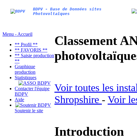
BDPV - Base de Données sites
Photovoltaïques
Menu - Accueil
Classement AN
** Profil **
** FAVORIS **
photovoltaïq
** Saisie production
**
Graphique
production
Statistiques
Voir toutes les inst
Contacter l'équipe
BDPV
Shropshire
-
Voir le
Aide
Soutenir le site
Introduction