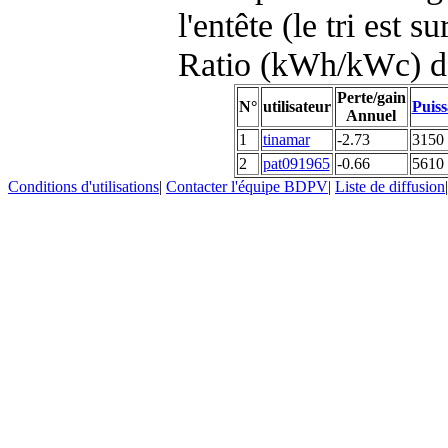
l'entête (le tri est s
Ratio (kWh/kWc) d
Perte/gain
N°
utilisateur
Puiss
Annuel
1
tinamar
-2.73
3150
2
pat091965
-0.66
5610
Conditions d'utilisations
|
Contacter l'équipe BDPV
|
Liste de diffusion