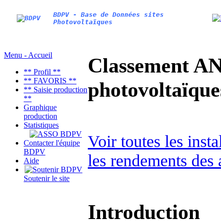
BDPV - Base de Données sites
Photovoltaïques
Menu - Accueil
Classement AN
** Profil **
** FAVORIS **
photovoltaïq
** Saisie production
**
Graphique
production
Statistiques
Voir toutes les inst
Contacter l'équipe
BDPV
les rendements des 
Aide
Soutenir le site
Introduction