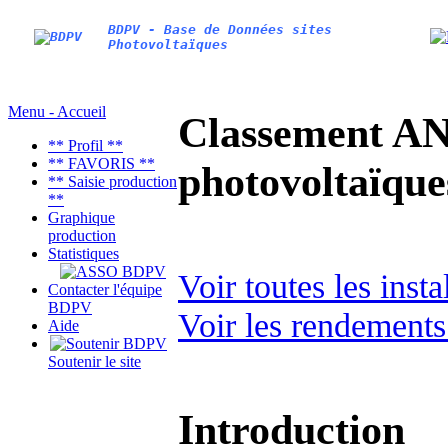
BDPV - Base de Données sites
Photovoltaïques
Menu - Accueil
Classement AN
** Profil **
** FAVORIS **
photovoltaïq
** Saisie production
**
Graphique
production
Statistiques
Voir toutes les inst
Contacter l'équipe
BDPV
Voir les rendements
Aide
Soutenir le site
Introduction