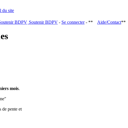
Soutenir BDPV
-
Se connecter
- **
Aide/Contact
**
ques
niers mois
.
ine"
s de pente et