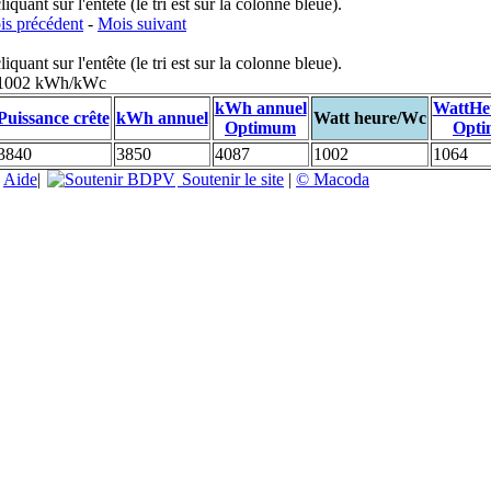
uant sur l'entête (le tri est sur la colonne bleue).
s précédent
-
Mois suivant
uant sur l'entête (le tri est sur la colonne bleue).
: 1002 kWh/kWc
kWh annuel
WattHe
Puissance crête
kWh annuel
Watt heure/Wc
Optimum
Opt
3840
3850
4087
1002
1064
|
Aide
|
Soutenir le site
|
© Macoda