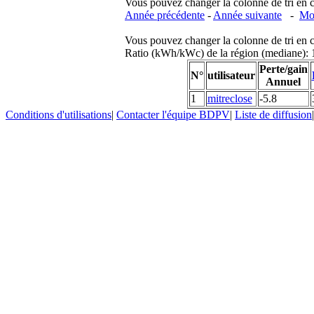
Vous pouvez changer la colonne de tri en cliq
Année précédente
-
Année suivante
-
Moi
Vous pouvez changer la colonne de tri en cliq
Ratio (kWh/kWc) de la région (mediane)
Perte/gain
N°
utilisateur
Annuel
1
mitreclose
-5.8
Conditions d'utilisations
|
Contacter l'équipe BDPV
|
Liste de diffusion