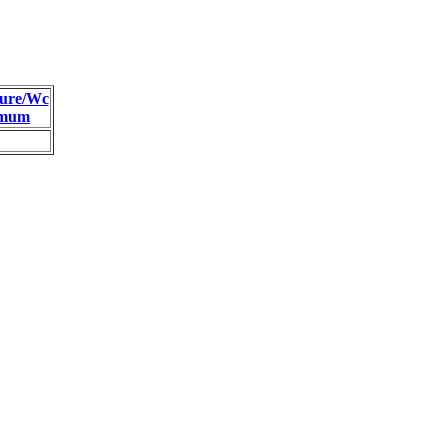
ure/Wc
imum