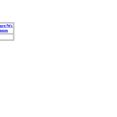
ure/Wc
imum