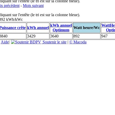
uant sur l'entête (le tri est sur la colonne bleue).
s précédent
-
Mois suivant
uant sur l'entête (le tri est sur la colonne bleue).
: 892 kWh/kWc
kWh annuel
WattHe
Puissance crête
kWh annuel
Watt heure/Wc
Optimum
Opt
3840
3429
3640
892
947
|
Aide
|
Soutenir le site
|
© Macoda