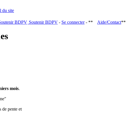
Soutenir BDPV
-
Se connecter
- **
Aide/Contact
**
ques
niers mois
.
ine"
s de pente et