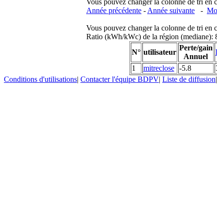
Vous pouvez changer la colonne de tri en cliq
Année précédente
-
Année suivante
-
Moi
Vous pouvez changer la colonne de tri en cliq
Ratio (kWh/kWc) de la région (mediane)
Perte/gain
N°
utilisateur
Annuel
1
mitreclose
-5.8
Conditions d'utilisations
|
Contacter l'équipe BDPV
|
Liste de diffusion