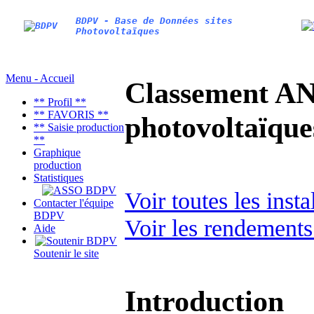
BDPV - Base de Données sites
Photovoltaïques
Menu - Accueil
Classement AN
** Profil **
** FAVORIS **
photovoltaïq
** Saisie production
**
Graphique
production
Statistiques
Voir toutes les inst
Contacter l'équipe
BDPV
Voir les rendements
Aide
Soutenir le site
Introduction