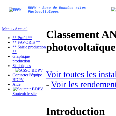
BDPV - Base de Données sites
Photovoltaïques
Menu - Accueil
Classement AN
** Profil **
** FAVORIS **
photovoltaïq
** Saisie production
**
Graphique
production
Statistiques
Voir toutes les inst
Contacter l'équipe
BDPV
-
Voir les rendement
Aide
Soutenir le site
Introduction