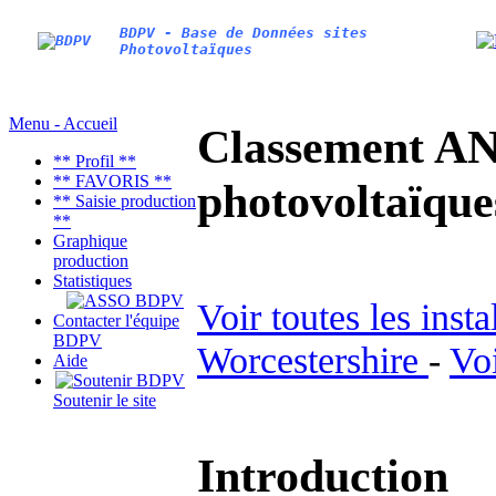
BDPV - Base de Données sites
Photovoltaïques
Menu - Accueil
Classement AN
** Profil **
** FAVORIS **
photovoltaïq
** Saisie production
**
Graphique
production
Statistiques
Voir toutes les inst
Contacter l'équipe
BDPV
Worcestershire
-
Voi
Aide
Soutenir le site
Introduction