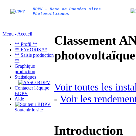
BDPV - Base de Données sites
Photovoltaïques
Menu - Accueil
Classement AN
** Profil **
** FAVORIS **
photovoltaïq
** Saisie production
**
Graphique
production
Statistiques
Voir toutes les inst
Contacter l'équipe
BDPV
-
Voir les rendement
Aide
Soutenir le site
Introduction