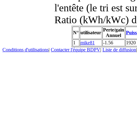
l'entête (le tri est s
Ratio (kWh/kWc) d
Perte/gain
N°
utilisateur
Puiss
Annuel
1
mike81
-1.56
1920
Conditions d'utilisations
|
Contacter l'équipe BDPV
|
Liste de diffusion