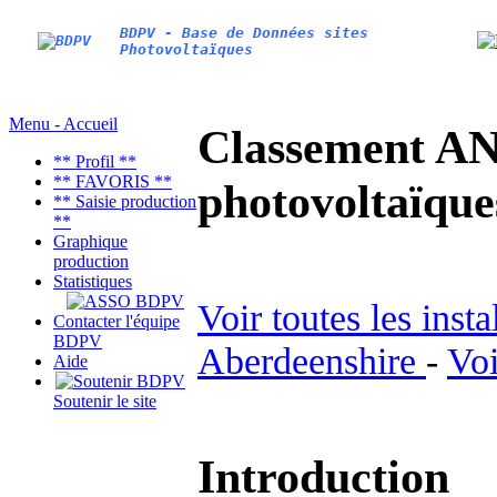
BDPV - Base de Données sites
Photovoltaïques
Menu - Accueil
Classement AN
** Profil **
** FAVORIS **
photovoltaïq
** Saisie production
**
Graphique
production
Statistiques
Voir toutes les inst
Contacter l'équipe
BDPV
Aberdeenshire
-
Voi
Aide
Soutenir le site
Introduction