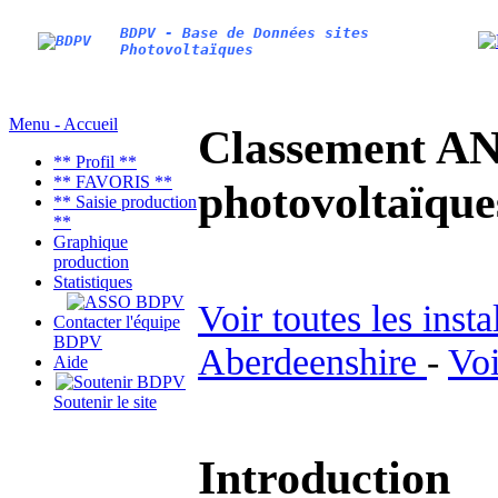
BDPV - Base de Données sites
Photovoltaïques
Menu - Accueil
Classement AN
** Profil **
** FAVORIS **
photovoltaïq
** Saisie production
**
Graphique
production
Statistiques
Voir toutes les inst
Contacter l'équipe
BDPV
Aberdeenshire
-
Voi
Aide
Soutenir le site
Introduction