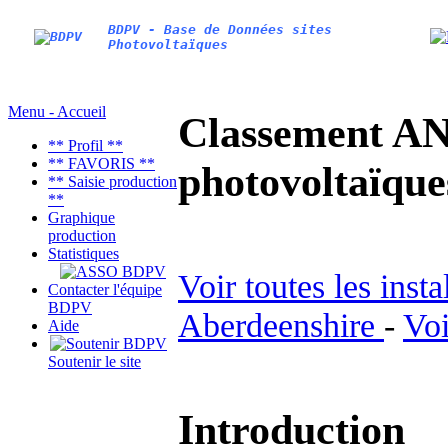
BDPV - Base de Données sites
Photovoltaïques
Menu - Accueil
Classement AN
** Profil **
** FAVORIS **
photovoltaïq
** Saisie production
**
Graphique
production
Statistiques
Voir toutes les inst
Contacter l'équipe
BDPV
Aberdeenshire
-
Voi
Aide
Soutenir le site
Introduction