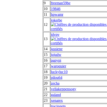
9
freeman59be
10
19846
11
hpwamr
jokerbe
12
jdvpv
13
14
jassiene
15
jujudw
16
papypi
17
waroquier
18
luckyluc10
19
pilou64
20
zecha
21
vellakeppensogy
22
galand
23
xenarex
tracingetn