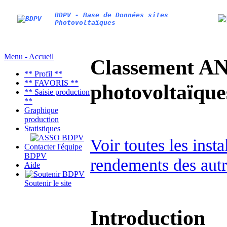
BDPV - Base de Données sites
Photovoltaïques
Menu - Accueil
Classement AN
** Profil **
** FAVORIS **
photovoltaïq
** Saisie production
**
Graphique
production
Statistiques
Voir toutes les inst
Contacter l'équipe
BDPV
rendements des autr
Aide
Soutenir le site
Introduction