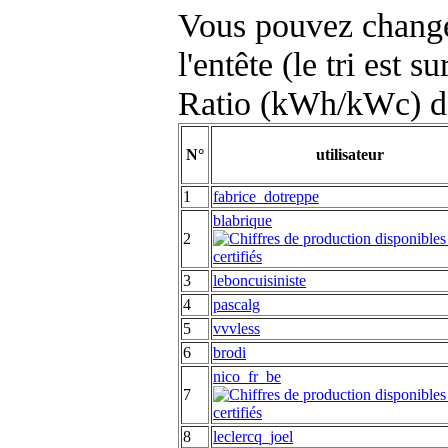
Vous pouvez changer
l'entête (le tri est s
Ratio (kWh/kWc) d
N°
utilisateur
1
fabrice_dotreppe
blabrique
2
3
leboncuisiniste
4
pascalg
5
vvvless
6
brodi
nico_fr_be
7
8
leclercq_joel