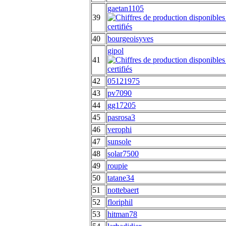
gaetan1105
39
40
bourgeoisyves
gipol
41
42
05121975
43
pv7090
44
gg17205
45
pasrosa3
46
verophi
47
sunsole
48
solar7500
49
roupie
50
tatane34
51
nottebaert
52
floriphil
53
hitman78