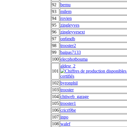
92
bernu
93
milem
94
rovien
95
zingleyves
96
zingleyvesext
97
on6mdb
98
trooster2
99
baipas7133
100
elecphotbouma
aldesr_2
101
102
byronphil
103
trooster
104
chtiweb_garage
105
trooster1
106
cricri9be
107
inpo
108
walef