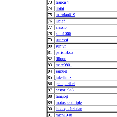
73
francis4
74
tibibi
75
martdan019
76
luclef
77
alessio
78
zulu1066
79
sunroof
80
sunjyr
81
parislisboa
82
filippo
83
marc0801
84
samuel
85
juleslinux
86
geneperikel
87
castor_948
88
fanajog
89
motospeedtriple
90
lecocq_christian
91
mich1948