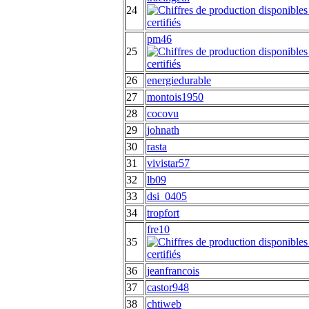
24
pm46
25
26
energiedurable
27
montois1950
28
cocovu
29
johnath
30
rasta
31
vivistar57
32
lb09
33
dsi_0405
34
tropfort
fre10
35
36
jeanfrancois
37
castor948
38
chtiweb