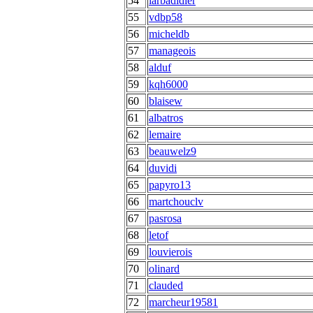
54
larbadidier
55
vdbp58
56
micheldb
57
manageois
58
alduf
59
kqh6000
60
blaisew
61
albatros
62
lemaire
63
beauwelz9
64
duvidi
65
papyro13
66
martchouclv
67
pasrosa
68
letof
69
louvierois
70
olinard
71
clauded
72
marcheur19581