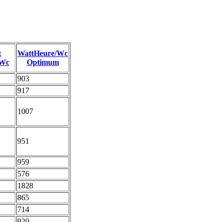
t
WattHeure/Wc
/Wc
Optimum
903
917
1007
951
959
576
1828
865
714
920