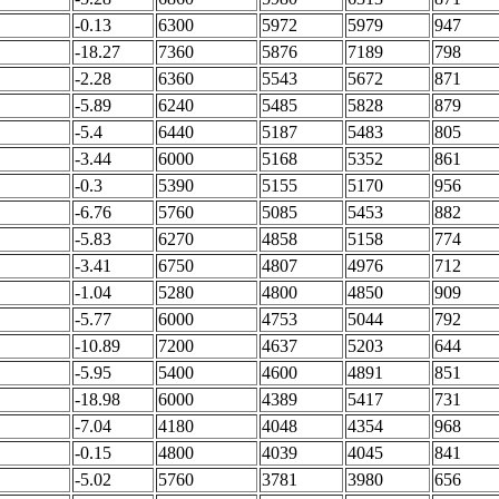
-0.13
6300
5972
5979
947
-18.27
7360
5876
7189
798
-2.28
6360
5543
5672
871
-5.89
6240
5485
5828
879
-5.4
6440
5187
5483
805
-3.44
6000
5168
5352
861
-0.3
5390
5155
5170
956
-6.76
5760
5085
5453
882
-5.83
6270
4858
5158
774
-3.41
6750
4807
4976
712
-1.04
5280
4800
4850
909
-5.77
6000
4753
5044
792
-10.89
7200
4637
5203
644
-5.95
5400
4600
4891
851
-18.98
6000
4389
5417
731
-7.04
4180
4048
4354
968
-0.15
4800
4039
4045
841
-5.02
5760
3781
3980
656