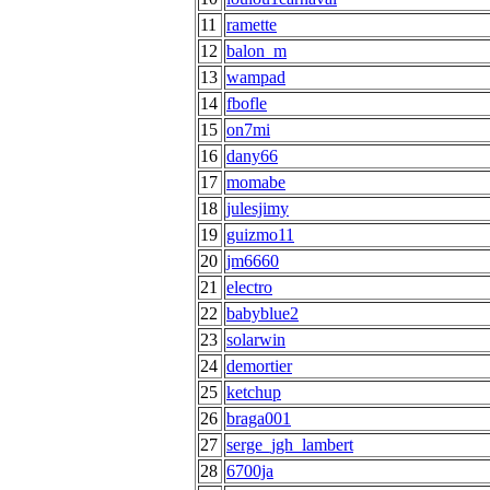
11
ramette
12
balon_m
13
wampad
14
fbofle
15
on7mi
16
dany66
17
momabe
18
julesjimy
19
guizmo11
20
jm6660
21
electro
22
babyblue2
23
solarwin
24
demortier
25
ketchup
26
braga001
27
serge_jgh_lambert
28
6700ja