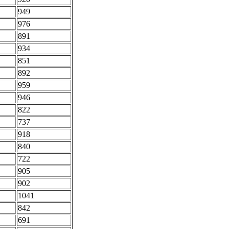
949
976
891
934
851
892
959
946
822
737
918
840
722
905
902
1041
842
691