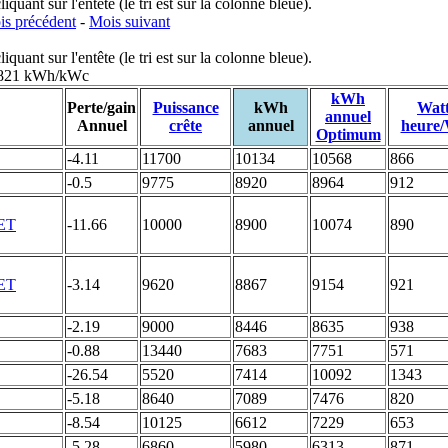
uant sur l'entête (le tri est sur la colonne bleue).
s précédent
-
Mois suivant
uant sur l'entête (le tri est sur la colonne bleue).
: 821 kWh/kWc
kWh
Perte/gain
Puissance
kWh
Wat
annuel
Annuel
crête
annuel
heure
Optimum
-4.11
11700
10134
10568
866
-0.5
9775
8920
8964
912
-11.66
10000
8900
10074
890
-3.14
9620
8867
9154
921
-2.19
9000
8446
8635
938
-0.88
13440
7683
7751
571
-26.54
5520
7414
10092
1343
-5.18
8640
7089
7476
820
-8.54
10125
6612
7229
653
-5.28
6860
5980
6313
871