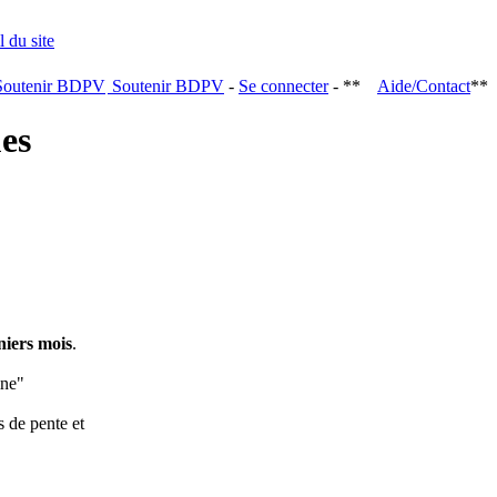
Soutenir BDPV
-
Se connecter
- **
Aide/Contact
**
ques
niers mois
.
ine"
s de pente et