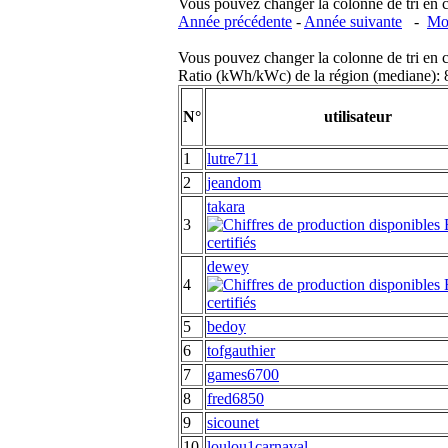
Vous pouvez changer la colonne de tri en cliq
Année précédente
-
Année suivante
-
Moi
Vous pouvez changer la colonne de tri en cliq
Ratio (kWh/kWc) de la région (mediane)
N°
utilisateur
1
lutre711
2
jeandom
takara
3
dewey
4
5
bedoy
6
tofgauthier
7
games6700
8
fred6850
9
sicounet
10
loulou1carnaval