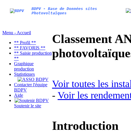
BDPV - Base de Données sites
Photovoltaïques
Menu - Accueil
Classement AN
** Profil **
** FAVORIS **
photovoltaïq
** Saisie production
**
Graphique
production
Statistiques
Voir toutes les inst
Contacter l'équipe
BDPV
-
Voir les rendement
Aide
Soutenir le site
Introduction