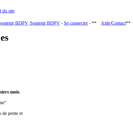
Soutenir BDPV
-
Se connecter
- **
Aide/Contact
**
ques
niers mois
.
ine"
s de pente et