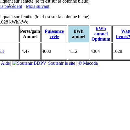
uant sur l'entête (le tri est sur la colonne bleue).
s précédent
-
Mois suivant
uant sur l'entête (le tri est sur la colonne bleue).
: 1028 kWh/kWc
kWh
Perte/gain
Puissance
kWh
Wat
annuel
Annuel
crête
annuel
heure
Optimum
-4.47
4000
4112
4304
1028
|
Aide
|
Soutenir le site
|
© Macoda