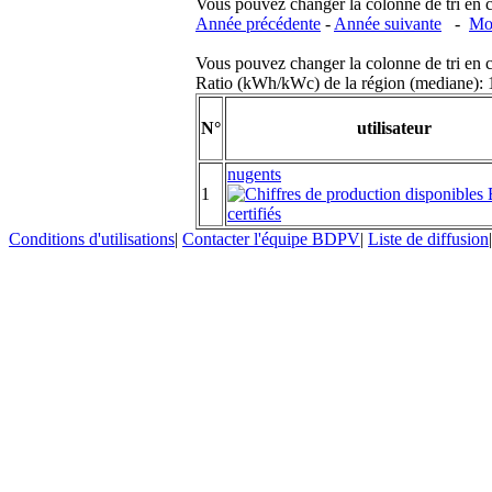
Vous pouvez changer la colonne de tri en cliq
Année précédente
-
Année suivante
-
Moi
Vous pouvez changer la colonne de tri en cliq
Ratio (kWh/kWc) de la région (mediane)
N°
utilisateur
nugents
1
Conditions d'utilisations
|
Contacter l'équipe BDPV
|
Liste de diffusion