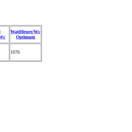
t
WattHeure/Wc
/Wc
Optimum
1076