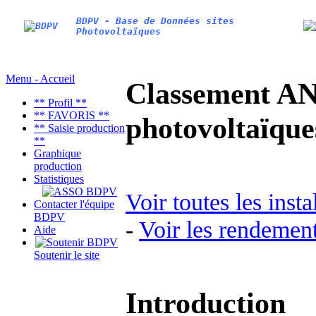
BDPV - Base de Données sites
Photovoltaïques
Menu - Accueil
Classement AN
** Profil **
** FAVORIS **
photovoltaïq
** Saisie production
**
Graphique
production
Statistiques
Voir toutes les inst
Contacter l'équipe
BDPV
-
Voir les rendement
Aide
Soutenir le site
Introduction