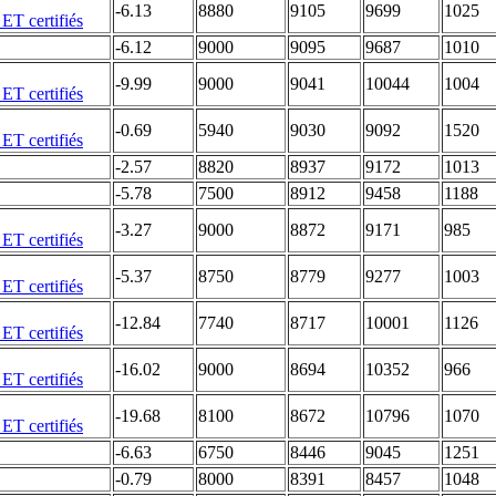
-6.13
8880
9105
9699
1025
-6.12
9000
9095
9687
1010
-9.99
9000
9041
10044
1004
-0.69
5940
9030
9092
1520
-2.57
8820
8937
9172
1013
-5.78
7500
8912
9458
1188
-3.27
9000
8872
9171
985
-5.37
8750
8779
9277
1003
-12.84
7740
8717
10001
1126
-16.02
9000
8694
10352
966
-19.68
8100
8672
10796
1070
-6.63
6750
8446
9045
1251
-0.79
8000
8391
8457
1048