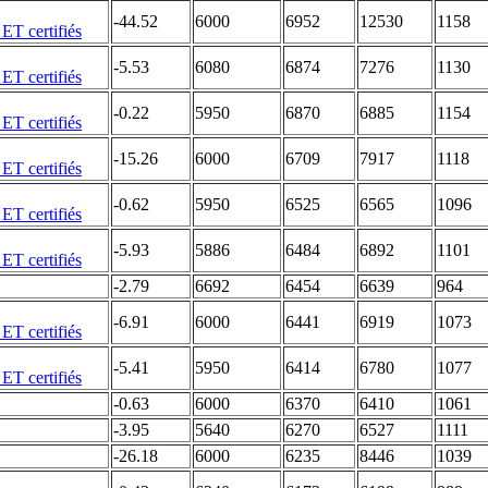
-44.52
6000
6952
12530
1158
-5.53
6080
6874
7276
1130
-0.22
5950
6870
6885
1154
-15.26
6000
6709
7917
1118
-0.62
5950
6525
6565
1096
-5.93
5886
6484
6892
1101
-2.79
6692
6454
6639
964
-6.91
6000
6441
6919
1073
-5.41
5950
6414
6780
1077
-0.63
6000
6370
6410
1061
-3.95
5640
6270
6527
1111
-26.18
6000
6235
8446
1039