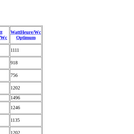
t
WattHeure/Wc
/Wc
Optimum
1111
918
756
1202
1496
1246
1135
1202