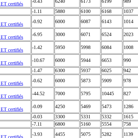
-0.43
6240
6173
6199
989
-1.11
5880
6100
6168
1037
-0.92
6000
6087
6143
1014
-6.95
3000
6071
6524
2023
-1.42
5950
5998
6084
1008
-10.67
6000
5944
6653
990
-1.47
6300
5937
6025
942
-0.62
6000
5873
5909
978
-44.52
7000
5795
10445
827
-0.09
4250
5469
5473
1286
-0.03
3300
5331
5332
1615
-7.11
6800
5160
5554
758
-3.93
4455
5075
5282
1139