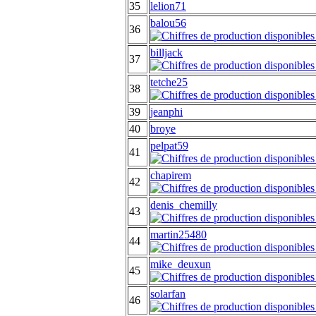
35
lelion71
balou56
36
billjack
37
tetche25
38
39
jeanphi
40
broye
pelpat59
41
chapirem
42
denis_chemilly
43
martin25480
44
mike_deuxun
45
solarfan
46