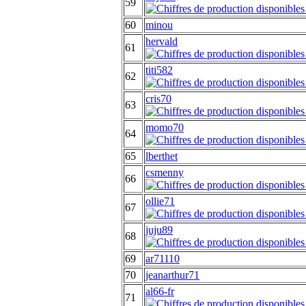
59
60
minou
hervald
61
titi582
62
cris70
63
momo70
64
65
lberthet
csmenny
66
ollie71
67
juju89
68
69
ar71110
70
jeanarthur71
al66-fr
71