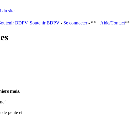
Soutenir BDPV
-
Se connecter
- **
Aide/Contact
**
ques
niers mois
.
ine"
s de pente et