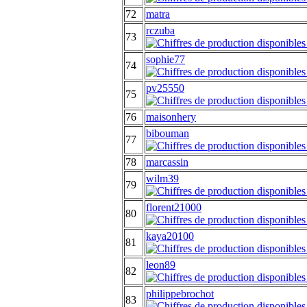
72
matra
rczuba
73
sophie77
74
pv25550
75
76
maisonhery
bibouman
77
78
marcassin
wilm39
79
florent21000
80
kaya20100
81
leon89
82
philippebrochot
83