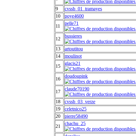
9
cvssb_01_tramayes
10
poye4600
pelle71
11
bussieres
12
13
artoutitou
14
moulinot
glacis21
15
doudoupink
16
claude70190
17
18
cvssb_03_verze
19
celetnico25
20
pierre58490
chachu_25
21