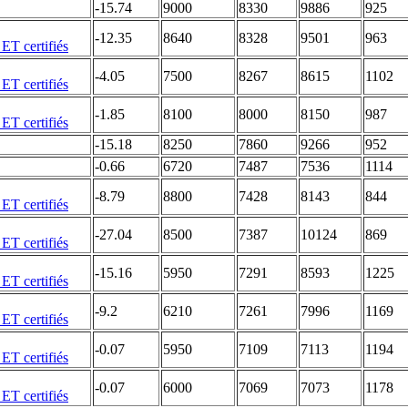
-15.74
9000
8330
9886
925
-12.35
8640
8328
9501
963
-4.05
7500
8267
8615
1102
-1.85
8100
8000
8150
987
-15.18
8250
7860
9266
952
-0.66
6720
7487
7536
1114
-8.79
8800
7428
8143
844
-27.04
8500
7387
10124
869
-15.16
5950
7291
8593
1225
-9.2
6210
7261
7996
1169
-0.07
5950
7109
7113
1194
-0.07
6000
7069
7073
1178