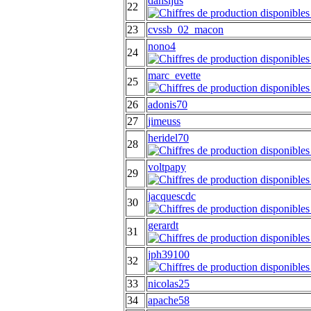
dansljus
22
23
cvssb_02_macon
nono4
24
marc_evette
25
26
adonis70
27
jimeuss
heridel70
28
voltpapy
29
jacquescdc
30
gerardt
31
jph39100
32
33
nicolas25
34
apache58