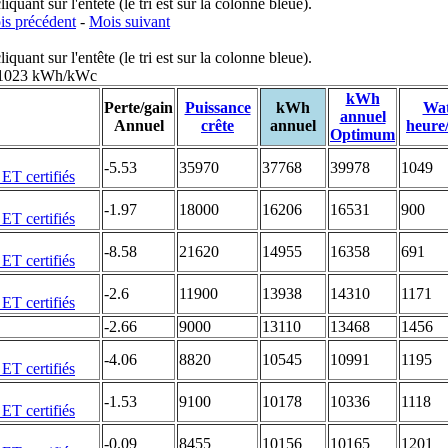
uant sur l'entête (le tri est sur la colonne bleue).
s précédent
-
Mois suivant
uant sur l'entête (le tri est sur la colonne bleue).
: 1023 kWh/kWc
kWh
Perte/gain
Puissance
kWh
Wat
annuel
Annuel
crête
annuel
heure
Optimum
-5.53
35970
37768
39978
1049
-1.97
18000
16206
16531
900
-8.58
21620
14955
16358
691
-2.6
11900
13938
14310
1171
-2.66
9000
13110
13468
1456
-4.06
8820
10545
10991
1195
-1.53
9100
10178
10336
1118
-0.09
8455
10156
10165
1201