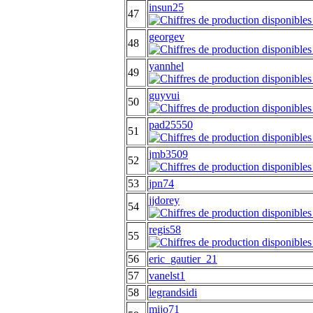
insun25
47
georgev
48
yannhel
49
guyvui
50
pad25550
51
jmb3509
52
53
jpn74
jjdorey
54
regis58
55
56
eric_gautier_21
57
vanelst1
58
legrandsidi
mijo71