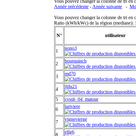
Vous pouvez changer la colonne de tri en cliq
Année précédente
-
Année suivante
-
Moi
Vous pouvez changer la colonne de tri en cliq
Ratio (kWh/kWc) de la région (mediane)
N°
utilisateur
nono3
1
bourquinch
2
md70
3
jfdu21
4
5
cvssb_04_matour
lariviere
6
vignevierge
7
ellir6
8