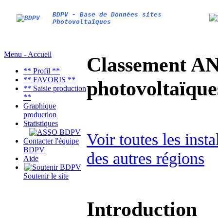
BDPV - Base de Données sites
Photovoltaïques
Menu - Accueil
Classement AN
** Profil **
** FAVORIS **
photovoltaïq
** Saisie production
**
Graphique
production
Statistiques
Voir toutes les inst
Contacter l'équipe
BDPV
des autres régions
Aide
Soutenir le site
Introduction