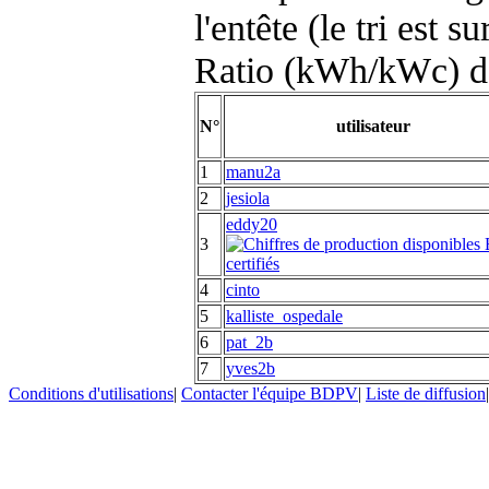
l'entête (le tri est s
Ratio (kWh/kWc) d
N°
utilisateur
1
manu2a
2
jesiola
eddy20
3
4
cinto
5
kalliste_ospedale
6
pat_2b
7
yves2b
Conditions d'utilisations
|
Contacter l'équipe BDPV
|
Liste de diffusion