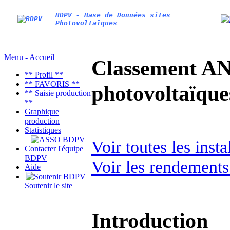
BDPV - Base de Données sites
Photovoltaïques
Menu - Accueil
Classement AN
** Profil **
** FAVORIS **
photovoltaïq
** Saisie production
**
Graphique
production
Statistiques
Voir toutes les inst
Contacter l'équipe
BDPV
Voir les rendements
Aide
Soutenir le site
Introduction