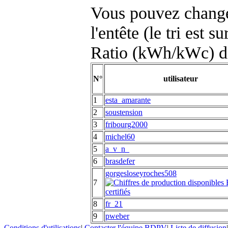
Vous pouvez changer
l'entête (le tri est s
Ratio (kWh/kWc) d
N°
utilisateur
1
esta_amarante
2
soustension
3
fribourg2000
4
michel60
5
a_v_n_
6
brasdefer
gorgesloseyroches508
7
8
fr_21
9
pweber
Conditions d'utilisations
|
Contacter l'équipe BDPV
|
Liste de diffusion