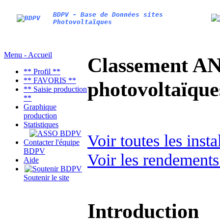
BDPV - Base de Données sites
Photovoltaïques
Menu - Accueil
Classement AN
** Profil **
** FAVORIS **
photovoltaïq
** Saisie production
**
Graphique
production
Statistiques
Voir toutes les inst
Contacter l'équipe
BDPV
Voir les rendements
Aide
Soutenir le site
Introduction