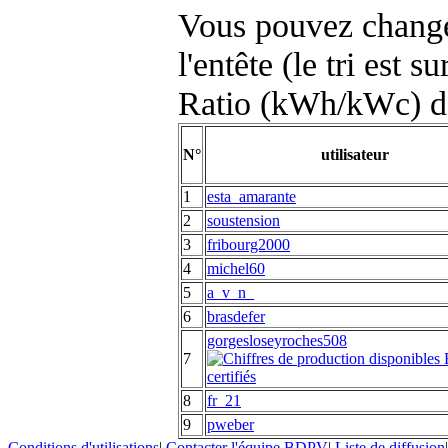
Vous pouvez changer
l'entête (le tri est s
Ratio (kWh/kWc) d
N°
utilisateur
1
esta_amarante
2
soustension
3
fribourg2000
4
michel60
5
a_v_n_
6
brasdefer
gorgesloseyroches508
7
8
fr_21
9
pweber
Conditions d'utilisations
|
Contacter l'équipe BDPV
|
Liste de diffusion